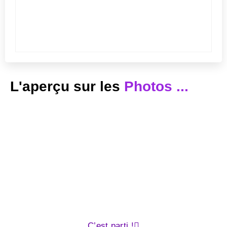
L'aperçu sur les
Photos ...
On commence!
Accordez à votre entreprise la place qu’elle mérite
C’est parti !